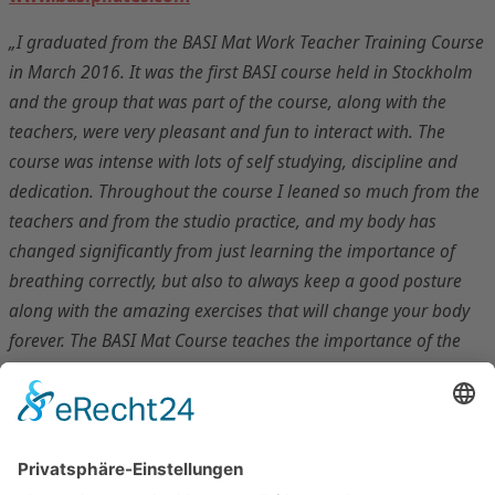
„I graduated from the BASI Mat Work Teacher Training Course
in March 2016. It was the first BASI course held in Stockholm
and the group that was part of the course, along with the
teachers, were very pleasant and fun to interact with. The
course was intense with lots of self studying, discipline and
dedication. Throughout the course I leaned so much from the
teachers and from the studio practice, and my body has
changed significantly from just learning the importance of
breathing correctly, but also to always keep a good posture
along with the amazing exercises that will change your body
forever. The BASI Mat Course teaches the importance of the
anatomy part and all the deep muscles involved in each
exercise. I am very happy I completed the BASI course and can
now teach and help others around me, and also do my own
practice every single day that makes my day complete.“
Carolina Lypinska