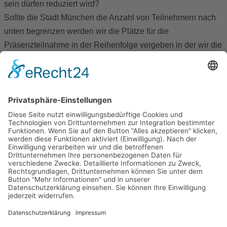
sein dürfen reduziert wird?
Sollte die Stadt München die Anzahl von Teilnehmern nach
unten begrenzen werden wir die Plätze für die
Präsenzteilnahme in der Reihenfolge vergeben in der wir die
Anmeldungen erhalten haben.
Follow us on:
Facebook-f
Instagram
Shop
Als Ausbildungsinstitut anerkannt von:
2020 BASI Pilates. All Rights Reserved
Cookie-Einstellungen