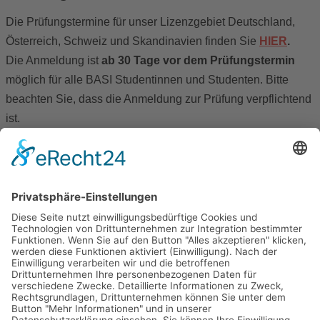
Die Prüfungstermine für unser Lizenzgebiet Deutschland,
Österreich, Schweiz und Skandinavien finden Sie
HIER
.
Die Anmeldung ist
ab 30 Tage vor dem Prüfungstermin
möglich für alle BASI Studentinnen und Studenten. Bitte
beachten Sie, dass die Anmeldung zur Prüfung verpflichtend
ist.
Follow us on:
Facebook-f
Instagram
Shop
Als Ausbildungsinstitut anerkannt von: