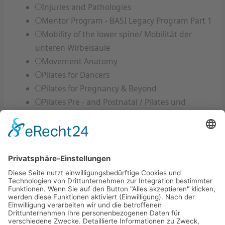
Injuries and Pathologies
Mentor Program - BASI Legacy Program Part 1
Mobility of the lower spine/ Mobilität der
unteren Wirbelsäule
Movement Anatomy
Pilates for Dancers
Pilates for Pregnancy & Beyond
Pilates Pre - and Postnatal / Pilates und
Schwangerschaft
Shoulder mechanics/ Schulter-Mechanik
verbessern mit Pilates
The Form and Function (F2) System
The foot: Our base of support
The Spine Corrector/ Der Spine Corrector
Working on the principle of efficiency in
Pilates/ Mit Effizienz Pilates trainieren