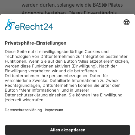
werden dürfen, solange wie die BASI® Pilates
Angebote bestehen. Dieses Einverständnis
kann ich jederzeit widerrufen und meine
Daten bei BASI® Pilates löschen lassen
(Kontaktaufnahme siehe www.basipilates-
natax.net/impressum).
Kenntnisnahme
*
Ich nehme zur Kenntnis, dass alle in
meinem Ausbildungsvertrag festgelegten
Bedingungen sowie alle Kursstrukturen,
Inhalte sowie bereits geleistete Zahlungen der
von mir gebuchten Kurses und Fortbildungen
bei der Einzelunternehmerin Natascha Eyber,
BASI® Pilates Germany/Austria/Switzerland, in
unveränderter Form von Naxedans GmbH